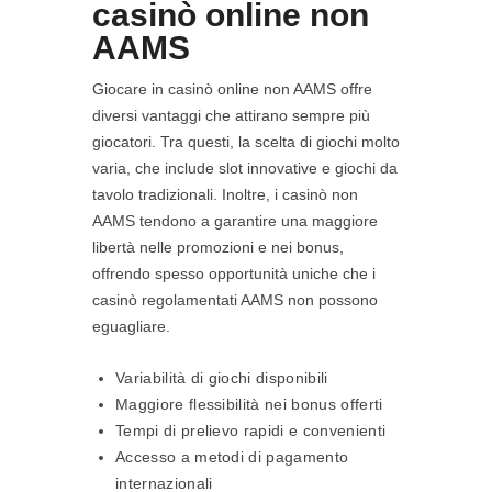
casinò online non
AAMS
Giocare in casinò online non AAMS offre
diversi vantaggi che attirano sempre più
giocatori. Tra questi, la scelta di giochi molto
varia, che include slot innovative e giochi da
tavolo tradizionali. Inoltre, i casinò non
AAMS tendono a garantire una maggiore
libertà nelle promozioni e nei bonus,
offrendo spesso opportunità uniche che i
casinò regolamentati AAMS non possono
eguagliare.
Variabilità di giochi disponibili
Maggiore flessibilità nei bonus offerti
Tempi di prelievo rapidi e convenienti
Accesso a metodi di pagamento
internazionali