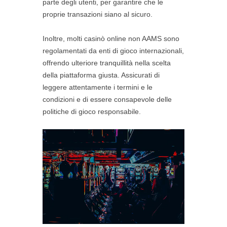
parte degli utenti, per garantire che le
proprie transazioni siano al sicuro.
Inoltre, molti casinò online non AAMS sono
regolamentati da enti di gioco internazionali,
offrendo ulteriore tranquillità nella scelta
della piattaforma giusta. Assicurati di
leggere attentamente i termini e le
condizioni e di essere consapevole delle
politiche di gioco responsabile.