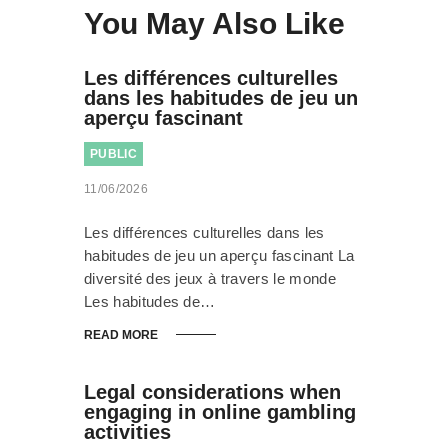
You May Also Like
Les différences culturelles
dans les habitudes de jeu un
aperçu fascinant
PUBLIC
11/06/2026
Les différences culturelles dans les
habitudes de jeu un aperçu fascinant La
diversité des jeux à travers le monde
Les habitudes de…
READ MORE
Legal considerations when
engaging in online gambling
activities