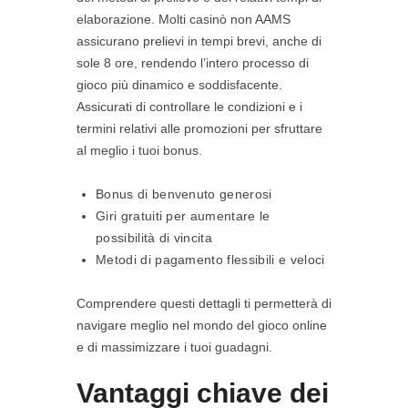
elaborazione. Molti casinò non AAMS
assicurano prelievi in tempi brevi, anche di
sole 8 ore, rendendo l’intero processo di
gioco più dinamico e soddisfacente.
Assicurati di controllare le condizioni e i
termini relativi alle promozioni per sfruttare
al meglio i tuoi bonus.
Bonus di benvenuto generosi
Giri gratuiti per aumentare le
possibilità di vincita
Metodi di pagamento flessibili e veloci
Comprendere questi dettagli ti permetterà di
navigare meglio nel mondo del gioco online
e di massimizzare i tuoi guadagni.
Vantaggi chiave dei