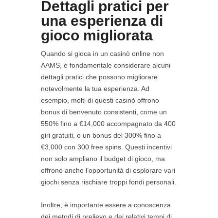
Dettagli pratici per
una esperienza di
gioco migliorata
Quando si gioca in un casinò online non
AAMS, è fondamentale considerare alcuni
dettagli pratici che possono migliorare
notevolmente la tua esperienza. Ad
esempio, molti di questi casinò offrono
bonus di benvenuto consistenti, come un
550% fino a €14,000 accompagnato da 400
giri gratuiti, o un bonus del 300% fino a
€3,000 con 300 free spins. Questi incentivi
non solo ampliano il budget di gioco, ma
offrono anche l’opportunità di esplorare vari
giochi senza rischiare troppi fondi personali.
Inoltre, è importante essere a conoscenza
dei metodi di prelievo e dei relativi tempi di