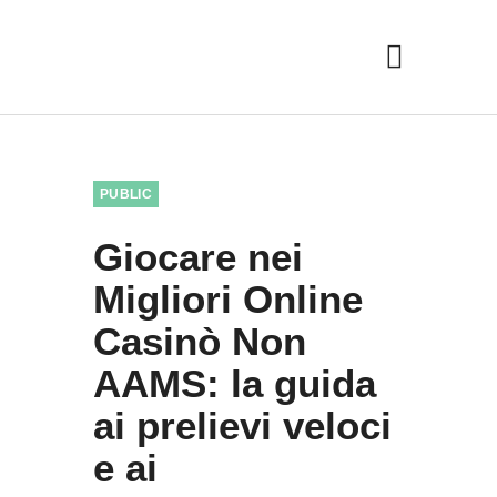
PUBLIC
Giocare nei
Migliori Online
Casinò Non
AAMS: la guida
ai prelievi veloci
e ai