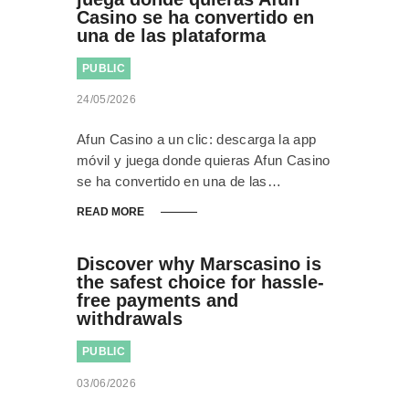
Casino se ha convertido en
una de las plataforma
PUBLIC
24/05/2026
Afun Casino a un clic: descarga la app
móvil y juega donde quieras Afun Casino
se ha convertido en una de las…
READ MORE
Discover why Marscasino is
the safest choice for hassle-
free payments and
withdrawals
PUBLIC
03/06/2026