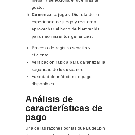
guste.
Comenzar a jugar:
Disfruta de tu
experiencia de juego y recuerda
aprovechar el bono de bienvenida
para maximizar tus ganancias.
Proceso de registro sencillo y
eficiente.
Verificación rápida para garantizar la
seguridad de los usuarios.
Variedad de métodos de pago
disponibles.
Análisis de
características de
pago
Una de las razones por las que DudeSpin