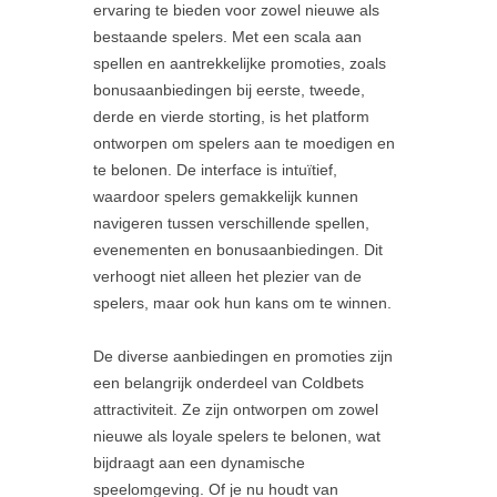
ervaring te bieden voor zowel nieuwe als
bestaande spelers. Met een scala aan
spellen en aantrekkelijke promoties, zoals
bonusaanbiedingen bij eerste, tweede,
derde en vierde storting, is het platform
ontworpen om spelers aan te moedigen en
te belonen. De interface is intuïtief,
waardoor spelers gemakkelijk kunnen
navigeren tussen verschillende spellen,
evenementen en bonusaanbiedingen. Dit
verhoogt niet alleen het plezier van de
spelers, maar ook hun kans om te winnen.
De diverse aanbiedingen en promoties zijn
een belangrijk onderdeel van Coldbets
attractiviteit. Ze zijn ontworpen om zowel
nieuwe als loyale spelers te belonen, wat
bijdraagt aan een dynamische
speelomgeving. Of je nu houdt van