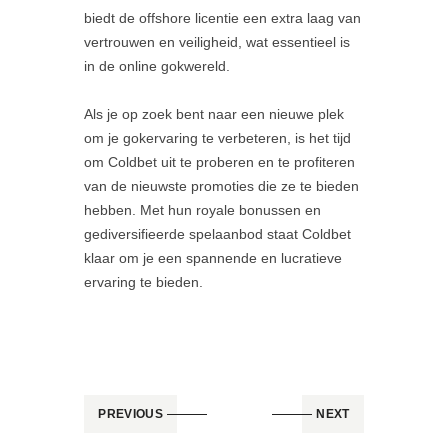
biedt de offshore licentie een extra laag van
vertrouwen en veiligheid, wat essentieel is
in de online gokwereld.
Als je op zoek bent naar een nieuwe plek
om je gokervaring te verbeteren, is het tijd
om Coldbet uit te proberen en te profiteren
van de nieuwste promoties die ze te bieden
hebben. Met hun royale bonussen en
gediversifieerde spelaanbod staat Coldbet
klaar om je een spannende en lucratieve
ervaring te bieden.
PREVIOUS
NEXT