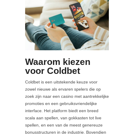
Waarom kiezen
voor Coldbet
Coldbet is een uitstekende keuze voor
zowel nieuwe als ervaren spelers die op
zoek zijn naar een casino met aantrekkelijke
promoties en een gebruiksvriendelijke
interface. Het platform biedt een breed
scala aan spellen, van gokkasten tot live
spellen, en een van de meest genereuze
bonusstructuren in de industrie. Bovendien