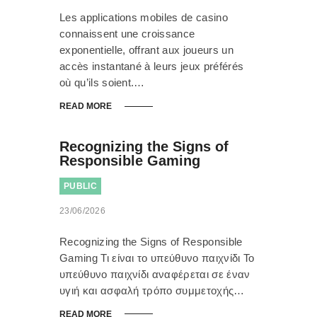
Les applications mobiles de casino
connaissent une croissance
exponentielle, offrant aux joueurs un
accès instantané à leurs jeux préférés
où qu’ils soient.…
READ MORE
Recognizing the Signs of
Responsible Gaming
PUBLIC
23/06/2026
Recognizing the Signs of Responsible
Gaming Τι είναι το υπεύθυνο παιχνίδι Το
υπεύθυνο παιχνίδι αναφέρεται σε έναν
υγιή και ασφαλή τρόπο συμμετοχής…
READ MORE