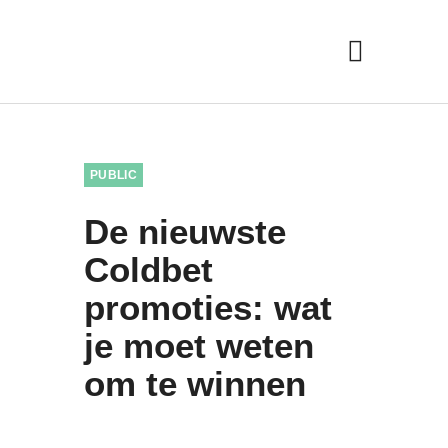
PUBLIC
De nieuwste
Coldbet
promoties: wat
je moet weten
om te winnen