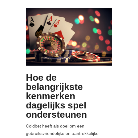
Hoe de
belangrijkste
kenmerken
dagelijks spel
ondersteunen
Coldbet heeft als doel om een
gebruiksvriendelijke en aantrekkelijke