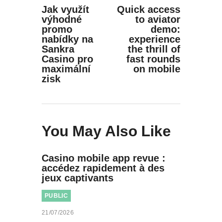
Jak využít
Quick access
výhodné
to aviator
promo
demo:
nabídky na
experience
Sankra
the thrill of
Casino pro
fast rounds
maximální
on mobile
zisk
You May Also Like
Casino mobile app revue :
accédez rapidement à des
jeux captivants
PUBLIC
21/07/2026