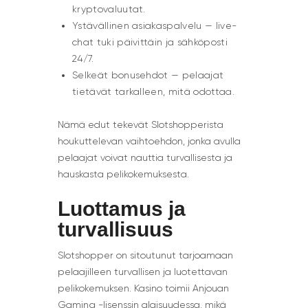
kryptovaluutat.
Ystävällinen asiakaspalvelu — live-
chat tuki päivittäin ja sähköposti
24/7.
Selkeät bonusehdot — pelaajat
tietävät tarkalleen, mitä odottaa.
Nämä edut tekevät Slotshopperista
houkuttelevan vaihtoehdon, jonka avulla
pelaajat voivat nauttia turvallisesta ja
hauskasta pelikokemuksesta.
Luottamus ja
turvallisuus
Slotshopper on sitoutunut tarjoamaan
pelaajilleen turvallisen ja luotettavan
pelikokemuksen. Kasino toimii Anjouan
Gaming -lisenssin alaisuudessa, mikä