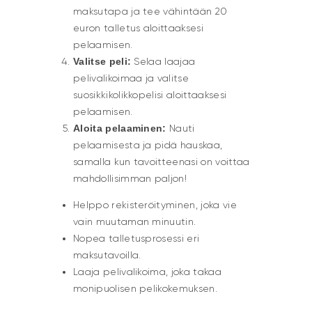
maksutapa ja tee vähintään 20
euron talletus aloittaaksesi
pelaamisen.
Valitse peli:
Selaa laajaa
pelivalikoimaa ja valitse
suosikkikolikkopelisi aloittaaksesi
pelaamisen.
Aloita pelaaminen:
Nauti
pelaamisesta ja pidä hauskaa,
samalla kun tavoitteenasi on voittaa
mahdollisimman paljon!
Helppo rekisteröityminen, joka vie
vain muutaman minuutin.
Nopea talletusprosessi eri
maksutavoilla.
Laaja pelivalikoima, joka takaa
monipuolisen pelikokemuksen.