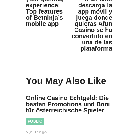
experience:
descarga la
Top features
app móvil y
of Betninja’s
juega donde
mobile app
quieras Afun
Casino se ha
convertido en
una de las
plataforma
You May Also Like
Online Casino Echtgeld: Die
besten Promotions und Boni
für österreichische Spieler
PUBLIC
4 jours ago