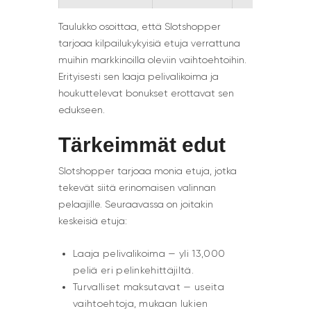
Taulukko osoittaa, että Slotshopper
tarjoaa kilpailukykyisiä etuja verrattuna
muihin markkinoilla oleviin vaihtoehtoihin.
Erityisesti sen laaja pelivalikoima ja
houkuttelevat bonukset erottavat sen
edukseen.
Tärkeimmät edut
Slotshopper tarjoaa monia etuja, jotka
tekevät siitä erinomaisen valinnan
pelaajille. Seuraavassa on joitakin
keskeisiä etuja:
Laaja pelivalikoima — yli 13,000
peliä eri pelinkehittäjiltä.
Turvalliset maksutavat — useita
vaihtoehtoja, mukaan lukien