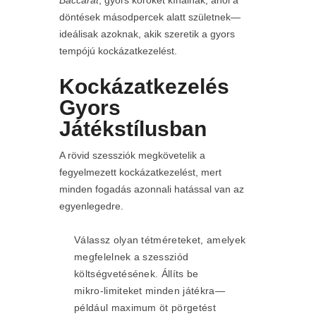
Baccarat
, gyors köröket kínálnak, ahol a
döntések másodpercek alatt születnek—
ideálisak azoknak, akik szeretik a gyors
tempójú kockázatkezelést.
Kockázatkezelés
Gyors
Játékstílusban
A rövid szessziók megkövetelik a
fegyelmezett kockázatkezelést, mert
minden fogadás azonnali hatással van az
egyenlegedre.
Válassz olyan tétméreteket, amelyek
megfelelnek a szessziód
költségvetésének.
Állíts be
mikro‑limiteket minden játékra—
például maximum öt pörgetést