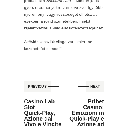
próbáld ki a
Baccarat Neo
-t. Minden játék
gyors eredményekre van tervezve, így több
nyereményt vagy veszteséget élhetsz át
ezekben a rövid szünetekben, mielőtt
kijelentkeznél a való élet kötelezettségeihez.
A rövid szessziók világa vár—miért ne
kezdhetnéd el most?
PREVIOUS
NEXT
Casino Lab –
Pribet
Slot
Casino:
Quick‑Play,
Emozioni in
Azione dal
Quick‑Play e
Vivo e Vincite
Azione ad