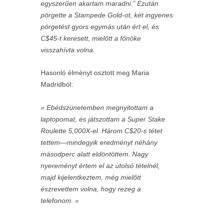
egyszerűen akartam maradni.” Ezután
pörgette a
Stampede Gold
-ot, két ingyenes
pörgetést gyors egymás után ért el, és
C$45-t keresett, mielőtt a főnöke
visszahívta volna.
Hasonló élményt osztott meg Maria
Madridból:
« Ebédszünetemben megnyitottam a
laptopomat, és játszottam a
Super Stake
Roulette 5,000X
-el. Három C$20-s tétet
tettem—mindegyik eredményt néhány
másodperc alatt eldöntöttem. Nagy
nyereményt értem el az utolsó tételnél,
majd kijelentkeztem, még mielőtt
észrevettem volna, hogy rezeg a
telefonom. »