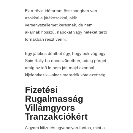
Ez a rövid időtartam összhangban van
azokkal a játékosokkal, akik
versenyszellemet keresnek, de nem
akarnak hosszú, napokat vagy heteket tartó
tornákban részt venni.
Egy játékos dönthet úgy, hogy belevág egy
Spin Rally-ba ebédszünetben; addig pörget,
amíg az idő le nem jár, majd azonnal
kijelentkezik—nincs maradék kötelezettség.
Fizetési
Rugalmasság
Villámgyors
Tranzakciókért
A gyors kifizetés ugyanolyan fontos, mint a