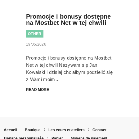
Promocje i bonusy dostępne
na Mostbet Net w tej chwili
OTHER
19/05/2026
Promocje i bonusy dostępne na Mostbet
Net w tej chwili Nazywam się Jan
Kowalski i dzisiaj chciałbym podzielić się
z Wami moim…
READ MORE
Accueil
Boutique
Les cours et ateliers
Contact
Banane personnalisée
Panier
Moyens de paiement