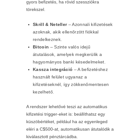
gyors befizetés, ha rövid szessziókra
törekszel.
Skrill & Neteller
– Azonnali kifizetések
azoknak, akik ellenőrzött fiókkal
rendelkeznek.
Bitcoin
– Szinte valós idejű
átutalások, amelyek megkerülik a
hagyományos banki késedelmeket.
Kassza integráció
– A befizetéshez
használt felület ugyanaz a
kifizetéseknél, így zökkenőmentesen
kezelhető.
A rendszer lehetővé teszi az automatikus
kifizetési trigger-eket is: beállíthatsz egy
küszöbértéket, például ha az egyenleged
eléri a C$500-at, automatikusan átutalódik a
kiválasztott pénztárcádba.