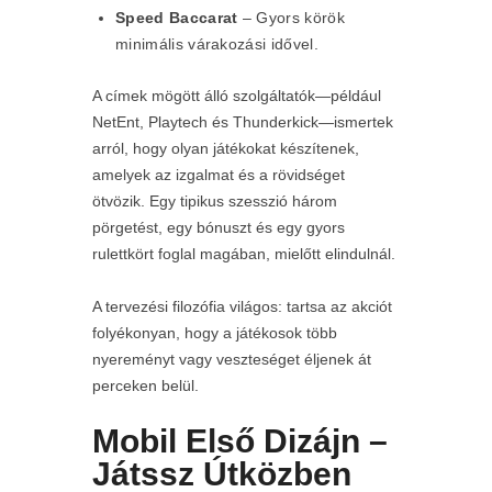
Speed Baccarat
– Gyors körök
minimális várakozási idővel.
A címek mögött álló szolgáltatók—például
NetEnt, Playtech és Thunderkick—ismertek
arról, hogy olyan játékokat készítenek,
amelyek az izgalmat és a rövidséget
ötvözik. Egy tipikus szesszió három
pörgetést, egy bónuszt és egy gyors
rulettkört foglal magában, mielőtt elindulnál.
A tervezési filozófia világos: tartsa az akciót
folyékonyan, hogy a játékosok több
nyereményt vagy veszteséget éljenek át
perceken belül.
Mobil Első Dizájn –
Játssz Útközben