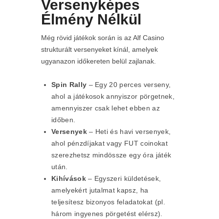
Versenyképes
Élmény Nélkül
Még rövid játékok során is az Alf Casino
strukturált versenyeket kínál, amelyek
ugyanazon időkereten belül zajlanak.
Spin Rally
– Egy 20 perces verseny,
ahol a játékosok annyiszor pörgetnek,
amennyiszer csak lehet ebben az
időben.
Versenyek
– Heti és havi versenyek,
ahol pénzdíjakat vagy FUT coinokat
szerezhetsz mindössze egy óra játék
után.
Kihívások
– Egyszeri küldetések,
amelyekért jutalmat kapsz, ha
teljesítesz bizonyos feladatokat (pl.
három ingyenes pörgetést elérsz).